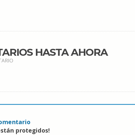
TARIOS HASTA AHORA
TARIO
omentario
están protegidos!