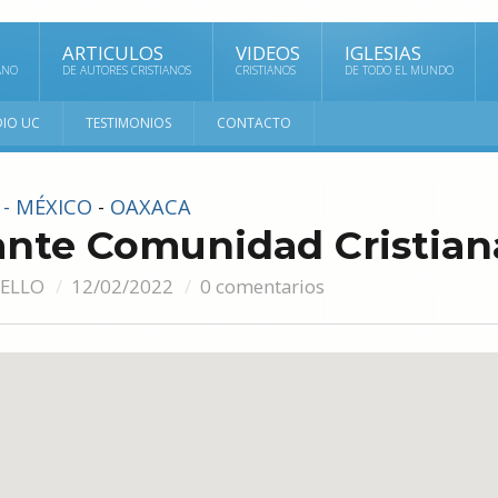
ARTICULOS
VIDEOS
IGLESIAS
ANO
DE AUTORES CRISTIANOS
CRISTIANOS
DE TODO EL MUNDO
DIO UC
TESTIMONIOS
CONTACTO
 - MÉXICO
-
OAXACA
ante Comunidad Cristian
UELLO
12/02/2022
0 comentarios