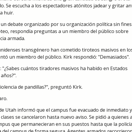
lo. Se escucha a los espectadores atónitos jadear y gritar an
a huir.
un debate organizado por su organización política sin fines
iroteo, respondía preguntas a un miembro del público sobre
ncia armada.
nidenses transgénero han cometido tiroteos masivos en lo
ntó un miembro del público. Kirk respondió: "Demasiados".
ó: "¿Sabes cuántos tiradores masivos ha habido en Estados
 años?".
iolencia de pandillas?", preguntó Kirk.
aro.
 de Utah informó que el campus fue evacuado de inmediato y
clases se cancelaron hasta nuevo aviso. Se pidió a quienes 
mpus que permanecieran en sus puestos hasta que la policí
ra del campus de forma segura. Agentes armados recorrieron