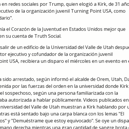
en redes sociales por Trump, quien elogió a Kirk, de 31 año
ecutivo de la organización juvenil Turning Point USA, como
ario".
nía el Corazón de la Juventud en Estados Unidos mejor que
en su cuenta de Truth Social.
salir de un edificio de la Universidad del Valle de Utah despu
ctor ejecutivo y cofundador de la organización juvenil
nt USA, recibiera un disparo el miércoles en un evento en 
a sido arrestado, según informó el alcalde de Orem, Utah, D
ida por las fuerzas del orden en la universidad donde Kirk
 el sospechoso, según una persona familiarizada con la
aba autorizada a hablar públicamente. Videos publicados en
Universidad del Valle de Utah muestran a Kirk hablando por 
ras está sentado bajo una carpa blanca con los lemas "El
os" y "Demuéstrame que estoy equivocado". Se oye un disp
la mano derecha mientras una gran cantidad de sangre brota 