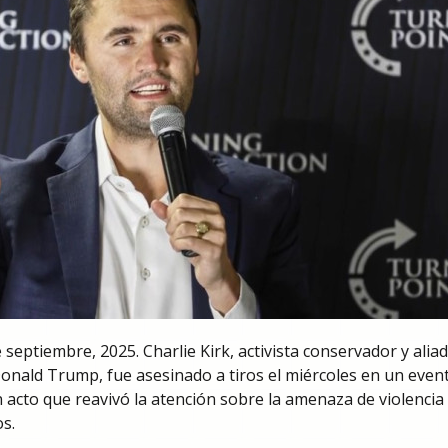
ptiembre, 2025. Charlie Kirk, activista conservador y alia
onald Trump, fue asesinado a tiros el miércoles en un even
n acto que reavivó la atención sobre la amenaza de violencia
s.