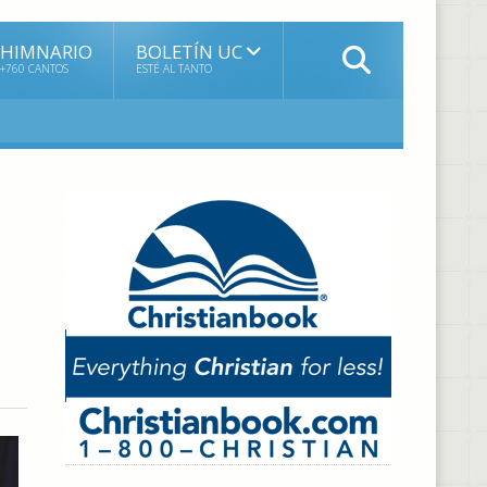
HIMNARIO
BOLETÍN UC
+760 CANTOS
ESTÉ AL TANTO