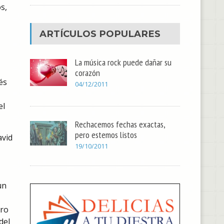
s,
ARTÍCULOS POPULARES
La música rock puede dañar su
corazón
és
04/12/2011
el
Rechacemos fechas exactas,
pero estemos listos
avid
19/10/2011
un
aro
del