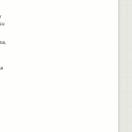
r
su
sa,
la