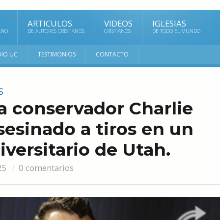
ARTICULOS
VIDEOS
IGLESIAS
ANO
DE AUTORES CRISTIANOS
CRISTIANOS
DE TODO EL MUNDO
DIO UC
TESTIMONIOS
CONTACTO
S
ta conservador Charlie
sesinado a tiros en un
versitario de Utah.
25
0 comentarios