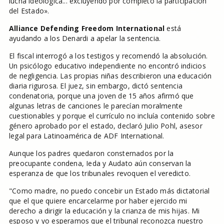
lucha ideológica... excluyendo por completo la participación
del Estado».
Alliance Defending Freedom International
está
ayudando a los Denardi a apelar la sentencia.
El fiscal interrogó a los testigos y recomendó la absolución.
Un psicólogo educativo independiente no encontró indicios
de negligencia. Las propias niñas describieron una educación
diaria rigurosa. El juez, sin embargo, dictó sentencia
condenatoria, porque una joven de 15 años afirmó que
algunas letras de canciones le parecían moralmente
cuestionables y porque el currículo no incluía contenido sobre
género aprobado por el estado, declaró Julio Pohl, asesor
legal para Latinoamérica de ADF International.
Aunque los padres quedaron consternados por la
preocupante condena, Ieda y Audato aún conservan la
esperanza de que los tribunales revoquen el veredicto.
"Como madre, no puedo concebir un Estado más dictatorial
que el que quiere encarcelarme por haber ejercido mi
derecho a dirigir la educación y la crianza de mis hijas. Mi
esposo y yo esperamos que el tribunal reconozca nuestro