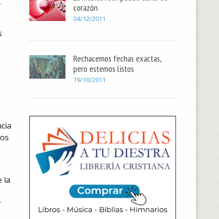
.
corazón
04/12/2011
s
Rechacemos fechas exactas,
pero estemos listos
19/10/2011
cia
los
 la
r