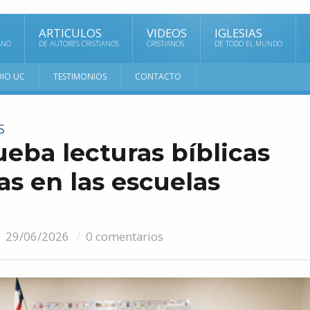
ARTICULOS
VIDEOS
IGLESIAS
ANO
DE AUTORES CRISTIANOS
CRISTIANOS
DE TODO EL MUNDO
DIO UC
TESTIMONIOS
CONTACTO
S
ueba lecturas bíblicas
as en las escuelas
29/06/2026
0 comentarios