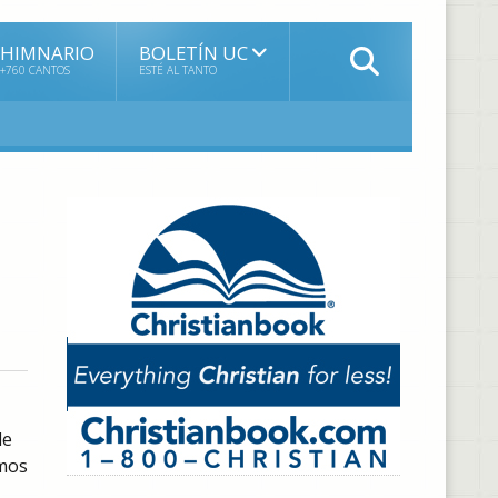
HIMNARIO
BOLETÍN UC
+760 CANTOS
ESTÉ AL TANTO
de
amos