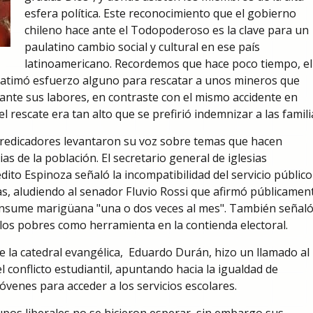
esfera política. Este reconocimiento que el gobierno
chileno hace ante el Todopoderoso es la clave para un
paulatino cambio social y cultural en ese país
latinoamericano. Recordemos que hace poco tiempo, el
catimó esfuerzo alguno para rescatar a unos mineros que
nte sus labores, en contraste con el mismo accidente en
l rescate era tan alto que se prefirió indemnizar a las famili
 predicadores levantaron su voz sobre temas que hacen
ias de la población. El secretario general de iglesias
dito Espinoza señaló la incompatibilidad del servicio público
s, aludiendo al senador Fluvio Rossi que afirmó públicamen
nsume marigüana "una o dos veces al mes". También señaló
a los pobres como herramienta en la contienda electoral.
de la catedral evangélica, Eduardo Durán, hizo un llamado al
 conflicto estudiantil, apuntando hacia la igualdad de
óvenes para acceder a los servicios escolares.