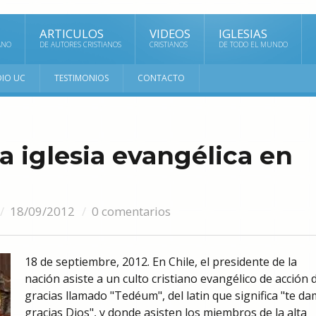
ARTICULOS
VIDEOS
IGLESIAS
ANO
DE AUTORES CRISTIANOS
CRISTIANOS
DE TODO EL MUNDO
DIO UC
TESTIMONIOS
CONTACTO
la iglesia evangélica en
18/09/2012
0 comentarios
18 de septiembre, 2012. En Chile, el presidente de la
nación asiste a un culto cristiano evangélico de acción 
gracias llamado "Tedéum", del latin que significa "te d
gracias Dios", y donde asisten los miembros de la alta