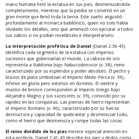
mano humana hirió la estatua en sus pies, desmenuzándola
completamente, mientras que la piedra se convirtió en un
gran monte que llenó toda la tierra. Este sueño angustió
profundamente al monarca babilónico, quien no solo había
olvidado los detalles, sino que amenazó con ejecutar a todos
sus sabios si no podían revelárselo e interpretárselo.
La interpretación profética de Daniel
(Daniel 2:36-45)
identifica cada segmento de la estatua con imperios
sucesivos que gobernarían el mundo. La cabeza de oro
representa a Babilonia bajo Nabucodonosor (v. 38), reino
caracterizado por su esplendor y poder absoluto. El pecho y
brazos de plata simbolizan el Imperio Medo-Persa (v. 39),
inferior en gloria pero extenso en dominio. El vientre y
muslos de bronce corresponden al Imperio Griego bajo
Alejandro Magno y sus sucesores (v. 39), conocido por su
rapidez en las conquistas. Las piernas de hierro representan
el Imperio Romano (v. 40), caracterizado por su fuerza
destructora y capacidad de quebrantar y desmenuzar todo,
como el hierro que desmenuza y rompe todas las cosas.
El reino dividido de los pies
merece especial atención en
esta profecía. Daniel 2:41-43 describe los pies y dedos como